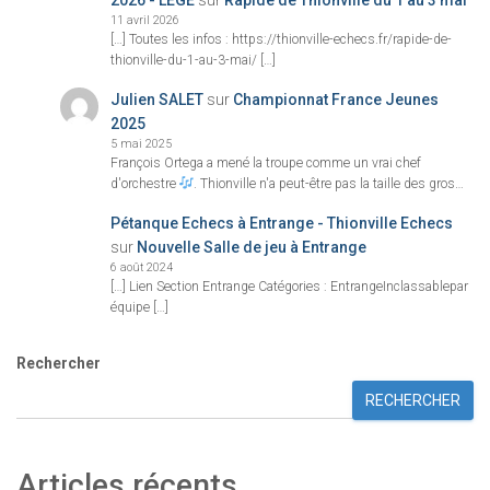
2026 - LEGE
sur
Rapide de Thionville du 1 au 3 mai
11 avril 2026
[…] Toutes les infos : https://thionville-echecs.fr/rapide-de-
thionville-du-1-au-3-mai/ […]
Julien SALET
sur
Championnat France Jeunes
2025
5 mai 2025
François Ortega a mené la troupe comme un vrai chef
d'orchestre
. Thionville n'a peut-être pas la taille des gros…
Pétanque Echecs à Entrange - Thionville Echecs
sur
Nouvelle Salle de jeu à Entrange
6 août 2024
[…] Lien Section Entrange Catégories : EntrangeInclassablepar
équipe […]
Rechercher
RECHERCHER
Articles récents