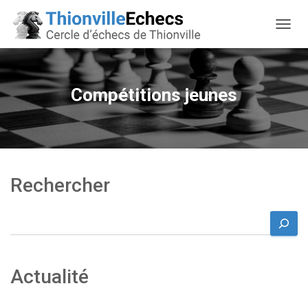
OUVRI
Compétitions jeunes
Rechercher
R
e
c
h
Actualité
e
r