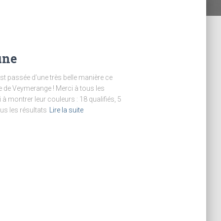
une
st passée d’une très belle manière ce
le de Veymerange ! Merci à tous les
 à montrer leur couleurs : 18 qualifiés, 5
us les résultats
Lire la suite