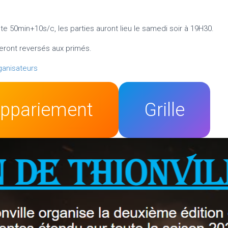
e 50min+10s/c, les parties auront lieu le samedi soir à 19H30.
 seront reversés aux primés.
ganisateurs
ppariement
Grille