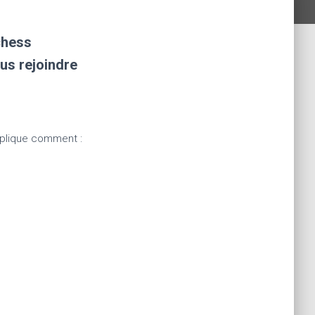
chess
us rejoindre
xplique comment :