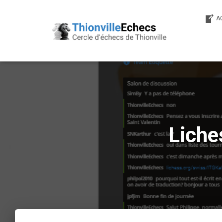
A
Liches