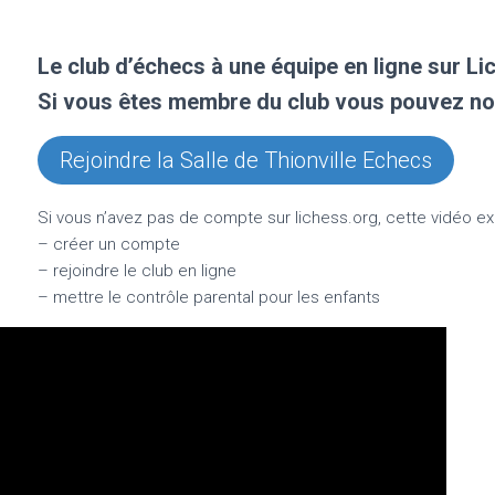
Le club d’échecs à une équipe en ligne sur Li
Si vous êtes membre du club vous pouvez no
Rejoindre la Salle de Thionville Echecs
Si vous n’avez pas de compte sur lichess.org, cette vidéo e
– créer un compte
– rejoindre le club en ligne
– mettre le contrôle parental pour les enfants