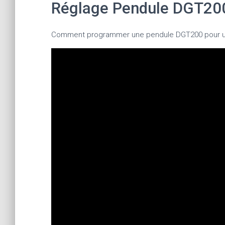
Réglage Pendule DGT20
Comment programmer une pendule DGT200 pour u