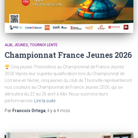
ALBI
JEUNES
TOURNOI LENTE
Championnat France Jeunes 2026
Cinq jeunes Thionvillois au Championnat de France Jeunes
2026 !Après leur superbe qualification lors du Championnat de
Lorraine en février, cinq jeunes du club de Thionville représenteront
nos couleurs au Championnat de France Jeunes 2026, qui se
déroulera du 22 au 26 avril à Albi. Nous suivrons leurs
performances
Lire la suite
Par
Francois Ortega
, il y a
4 mois