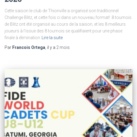
Cette saison le club de Thionville a organisé son traditionnel
Challenge Blitz, et cette fois ci dans un nouveau format! 8 tournois
de Blitz ont été organisé au cours de la saison, et les 8 meilleurs
joueurs à l’issue des 8 tournois se qualifiaient pour une phase
finale à élimination
Lire la suite
Par
Francois Ortega
, il y a
2 mois