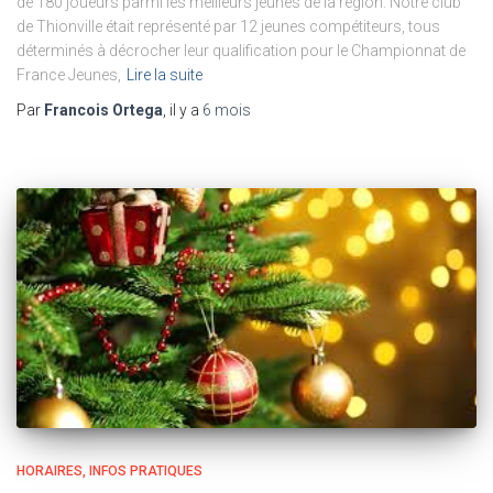
de 180 joueurs parmi les meilleurs jeunes de la région. Notre club
de Thionville était représenté par 12 jeunes compétiteurs, tous
déterminés à décrocher leur qualification pour le Championnat de
France Jeunes,
Lire la suite
Par
Francois Ortega
, il y a
6 mois
HORAIRES
INFOS PRATIQUES