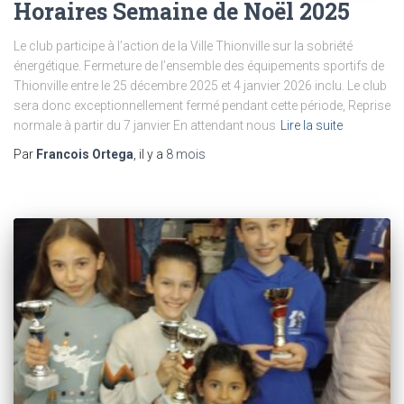
Horaires Semaine de Noël 2025
Le club participe à l’action de la Ville Thionville sur la sobriété
énergétique. Fermeture de l’ensemble des équipements sportifs de
Thionville entre le 25 décembre 2025 et 4 janvier 2026 inclu. Le club
sera donc exceptionnellement fermé pendant cette période, Reprise
normale à partir du 7 janvier En attendant nous
Lire la suite
Par
Francois Ortega
, il y a
8 mois