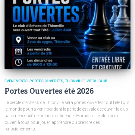
EVÊNEMENTS
PORTES OUVERTES
THIONVILLE
VIE DU CLUB
Portes Ouvertes été 2026
Le cercle d’échecs de Thionville sera portes ouvertes tout l’étéTout
le monde pourra venir pendant le période estivale découvrir le club
sans nécessité de prendre de licence. Horaires : Le club sera
ouvert à tous pour jouer, apprendre ou prendre des
renseignements.