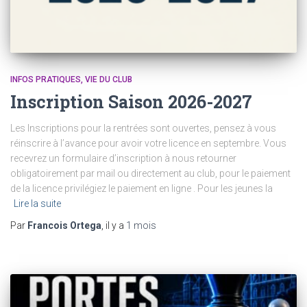
INFOS PRATIQUES
VIE DU CLUB
Inscription Saison 2026-2027
Les Inscriptions pour la rentrées sont ouvertes, pensez à vous
réinscrire à l’avance pour avoir votre licence en septembre. Vous
recevrez un formulaire d’inscription à nous retourner
obligatoirement par mail ou directement au club, pour le paiement
de la licence privilégiez le paiement en ligne . Pour les jeunes la
Lire la suite
Par
Francois Ortega
, il y a
1 mois