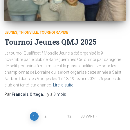
JEUNES
THIONVILLE
TOURNOI RAPIDE
Tournoi Jeunes QMJ 2025
Le tournoi Qualificatif Moselle Jeune a été organisé le 9
novembre par le club de Sarreguemines Ce tournoi par catégorie
de petit-poussins à minimes est la phase qualificative pour les
championnat de Lorraine qui seront organisé cette année à Saint
Narbord dans les Vosges les 17-18-19 février 2026. 26 jeunes du
club ont tenté leur chance,
Lire la suite
Par
Francois Ortega
, il y a
9 mois
Pagination
1
2
…
12
SUIVANT