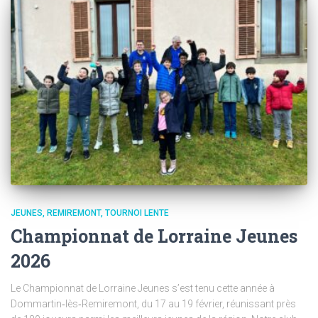
JEUNES
REMIREMONT
TOURNOI LENTE
Championnat de Lorraine Jeunes
2026
Le Championnat de Lorraine Jeunes s’est tenu cette année à
Dommartin‑lès‑Remiremont, du 17 au 19 février, réunissant près