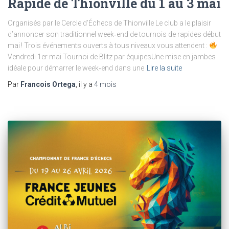
Rapide de Thionville du 1 au 3 mai
Organisés par le Cercle d’Échecs de Thionville Le club a le plaisir
d’annoncer son traditionnel week‑end de tournois de rapides début
mai ! Trois événements ouverts à tous niveaux vous attendent :
Vendredi 1er mai Tournoi de Blitz par équipesUne mise en jambes
idéale pour démarrer le week‑end dans une
Lire la suite
Par
Francois Ortega
, il y a
4 mois