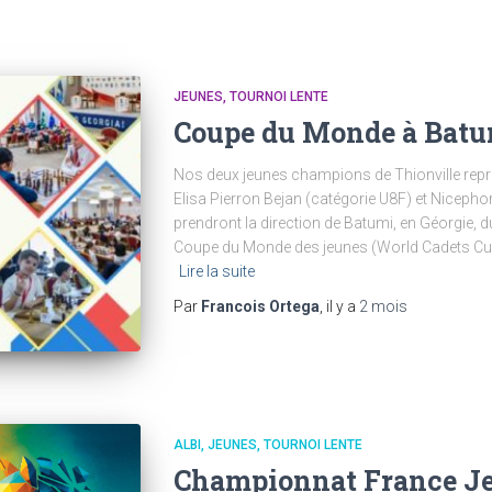
JEUNES
TOURNOI LENTE
Coupe du Monde à Bat
Nos deux jeunes champions de Thionville repr
Elisa Pierron Bejan (catégorie U8F) et Nicepho
prendront la direction de Batumi, en Géorgie, du
Coupe du Monde des jeunes (World Cadets Cup)
Lire la suite
Par
Francois Ortega
, il y a
2 mois
ALBI
JEUNES
TOURNOI LENTE
Championnat France Je