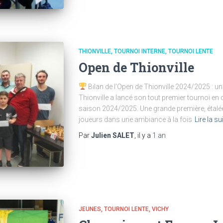
THIONVILLE
TOURNOI INTERNE
TOURNOI LENTE
Open de Thionville
Bilan de l’Open de Thionville 2024/2025 : une
Thionville a lancé son tout premier tournoi en 
saison 2024/2025. Une grande première, étalé
joueurs dans une ambiance à la fois
Lire la su
Par
Julien SALET
, il y a
1 an
JEUNES
TOURNOI LENTE
VICHY