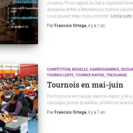
ouvertes ! Pour rappel, le club a organisé l’ann
de parties lentes s’étendant sur toute la saison
vous pouvez déjà vous y inscrire !
Lire la suite
Par
Francois Ortega
, il y a
1 an
COMPÉTITION
MOSELLE
SARREGUEMINES
SEICH
TOURNOI LENTE
TOURNOI RAPIDE
TRESSANGE
Tournois en mai-juin
Des tournois en mai-juin dans la région, y’en a p
classique, jeunes et adultes, profitez en avant 
Par
Francois Ortega
, il y a
1 an