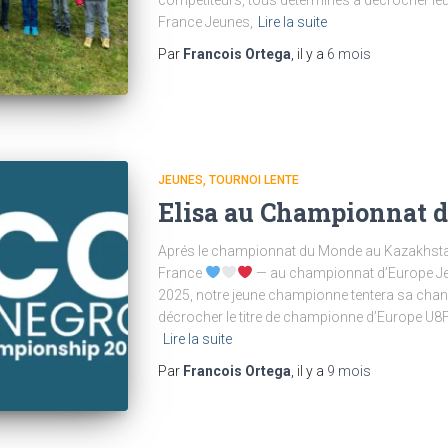
France Jeunes,
Lire la suite
Par
Francois Ortega
, il y a
6 mois
JEUNES
TOURNOI LENTE
Elisa au Championnat 
Aprés le championnat du Monde au Kazakhstan,
France
— au championnat d’Europe Je
2025, notre jeune championne tentera sa chan
décrocher le titre de championne d’Europe U8
Lire la suite
Par
Francois Ortega
, il y a
9 mois