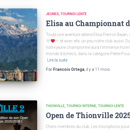
JEUNES
TOURNOI LENTE
Elisa au Championnat 
Toute une aventure attend Elisa Pierron Bejan,
— et avec elle, un peu notre club aussi. 
notre jeune championne aura l’immense honne
monde d’échecs, dans la catégorie Petite-Pous
Lire la suite
Par
Francois Ortega
, il y a
11 mois
THIONVILLE
TOURNOI INTERNE
TOURNOI LENTE
Open de Thionville 202
Chers membres du club, Les inscriptions pour 