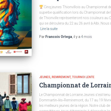
Cinq jeunes Thionvillois au Championnat de
superbe qualification lors du Championnat de L
de Thionville représenteront nos couleurs au
qui se déroulera du 22 au 26 avril à Albi. Nou
Lire la suite
Par
Francois Ortega
, il y a
4 mois
JEUNES
REMIREMONT
TOURNOI LENTE
Championnat de Lorrai
Le Championnat de Lorraine Jeunes s’est tenu 
Dommartin‑lès‑Remiremont, du 17 au 19 févrie
les meilleurs jeunes de la région. Notre club de
compétiteurs, tous déterminés à décrocher leu