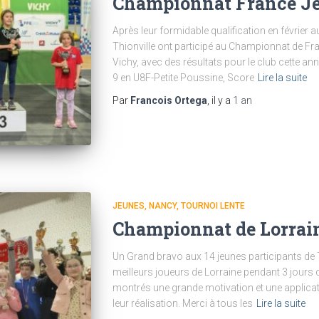
Championnat France Je
Après leur formidable qualification en février 
Thionville ont participé au Championnat de Fr
Vichy, avec des résultats pour le club cette ann
9 en U8F-Petite Poussine, Score
Lire la suite
Par
Francois Ortega
, il y a
1 an
JEUNES
NANCY
TOURNOI LENTE
Championnat de Lorrai
Un Grand bravo aux 14 jeunes participants de T
meilleurs joueurs de Lorraine pendant 3 jours d
montrés une grande motivation et une applicatio
leur réalisation. Merci à tous les
Lire la suite