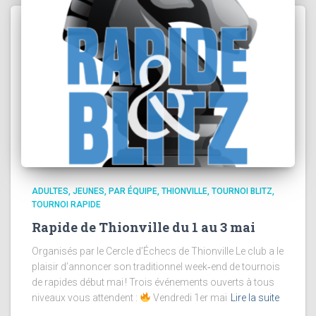
ADULTES
JEUNES
PAR ÉQUIPE
THIONVILLE
TOURNOI BLITZ
TOURNOI RAPIDE
Rapide de Thionville du 1 au 3 mai
Organisés par le Cercle d’Échecs de Thionville Le club a le
plaisir d’annoncer son traditionnel week‑end de tournois
de rapides début mai ! Trois événements ouverts à tous
niveaux vous attendent :
Vendredi 1er mai
Lire la suite