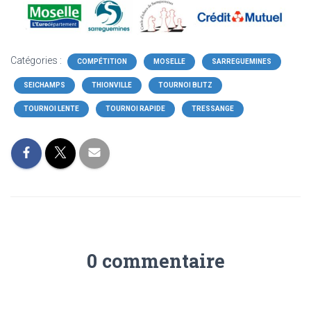
Catégories :
COMPÉTITION
MOSELLE
SARREGUEMINES
SEICHAMPS
THIONVILLE
TOURNOI BLITZ
TOURNOI LENTE
TOURNOI RAPIDE
TRESSANGE
0 commentaire