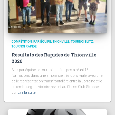
COMPÉTITION
PAR ÉQUIPE
THIONVILLE
TOURNOI BLITZ
TOURNOI RAPIDE
Résultats des Rapides de Thionville
2026
Blitz par équipe Le tournoi par équipes a réuni 16
formations dans une ambiance très conviviale, avec une
belle représentation transfrontalière entre la Lorraine et le
Luxembourg. La victoire revient au Chess Club Strassen
qui
Lire la suite