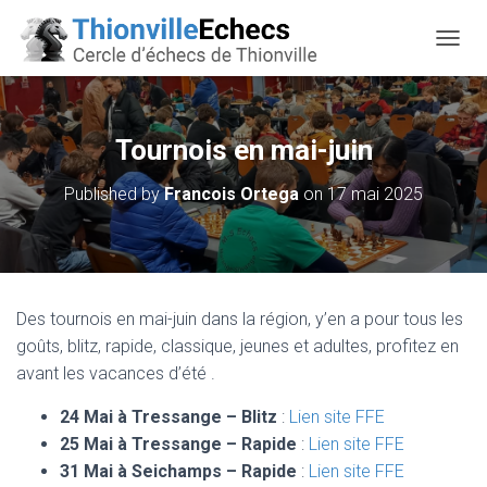
OUVRI
Tournois en mai-juin
Published by
Francois Ortega
on
17 mai 2025
Des tournois en mai-juin dans la région, y’en a pour tous les
goûts, blitz, rapide, classique, jeunes et adultes, profitez en
avant les vacances d’été .
24 Mai à Tressange – Blitz
:
Lien site FFE
25 Mai à Tressange – Rapide
:
Lien site FFE
31 Mai à Seichamps – Rapide
:
Lien site FFE