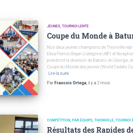
JEUNES
TOURNOI LENTE
Coupe du Monde à Bat
Nos deux jeunes champions de Thionville repr
Elisa Pierron Bejan (catégorie U8F) et Nicepho
prendront la direction de Batumi, en Géorgie, du
Coupe du Monde des jeunes (World Cadets Cup)
Lire la suite
Par
Francois Ortega
, il y a
2 mois
COMPÉTITION
PAR ÉQUIPE
THIONVILLE
TOURNOI 
Résultats des Rapides d