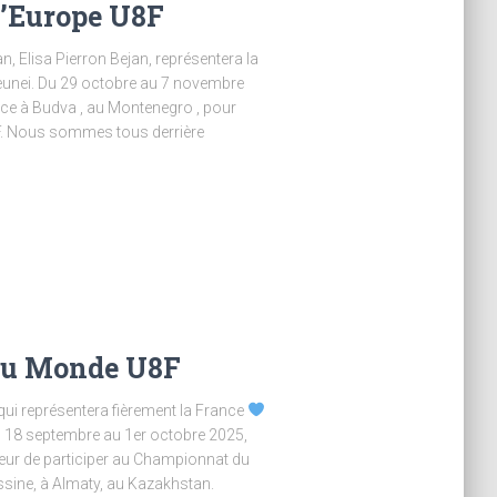
d’Europe U8F
 Elisa Pierron Bejan, représentera la
unei. Du 29 octobre au 7 novembre
ce à Budva , au Montenegro , pour
F. Nous sommes tous derrière
du Monde U8F
 qui représentera fièrement la France
Du 18 septembre au 1er octobre 2025,
ur de participer au Championnat du
sine, à Almaty, au Kazakhstan.