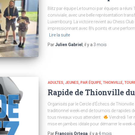
Blitz par équipe Le tournoi par équipes a réun
conviviale, avec une belle représentation transfr
Luxembourg. La victoire revient au Chess Club
impressionnant avec 8½ points et une perfor
Lire la suite
Par
Julien Gabriel
, il y a
3 mois
ADULTES
JEUNES
PAR ÉQUIPE
THIONVILLE
TOURN
Rapide de Thionville du
Organisés par le Cercle d’Échecs de Thionville 
traditionnel week‑end de tournois de rapides d
tous niveaux vous attendent :
Vendredi 1er 
mise en jambes idéale pour démarrer le week‑
Par
Francois Ortega
, il y a
4 mois