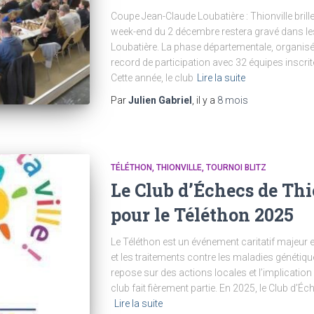
Coupe Jean-Claude Loubatière : Thionville brill
week-end du 2 décembre restera gravé dans le
Loubatière. La phase départementale, organisé
record de participation avec 32 équipes inscrit
Cette année, le club
Lire la suite
Par
Julien Gabriel
, il y a
8 mois
TÉLÉTHON
THIONVILLE
TOURNOI BLITZ
Le Club d’Échecs de Thi
pour le Téléthon 2025
Le Téléthon est un événement caritatif majeur e
et les traitements contre les maladies génétiqu
repose sur des actions locales et l’implicatio
club fait fièrement partie. En 2025, le Club d’É
Lire la suite