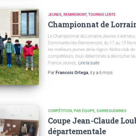
JEUNES
REMIREMONT
TOURNOI LENTE
Championnat de Lorrai
Le Championnat de Lorraine Jeunes s’est tenu 
Dommartin‑lès‑Remiremont, du 17 au 19 févrie
les meilleurs jeunes de la région. Notre club de
compétiteurs, tous déterminés à décrocher leu
France Jeunes,
Lire la suite
Par
Francois Ortega
, il y a
6 mois
COMPÉTITION
PAR ÉQUIPE
SARREGUEMINES
Coupe Jean-Claude Loub
départementale