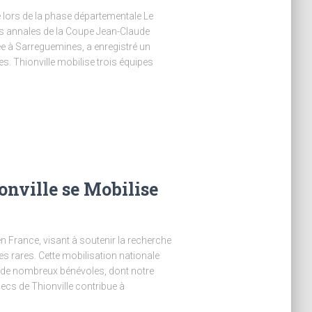
e lors de la phase départementale Le
s annales de la Coupe Jean-Claude
e à Sarreguemines, a enregistré un
es. Thionville mobilise trois équipes
onville se Mobilise
n France, visant à soutenir la recherche
es rares. Cette mobilisation nationale
n de nombreux bénévoles, dont notre
checs de Thionville contribue à