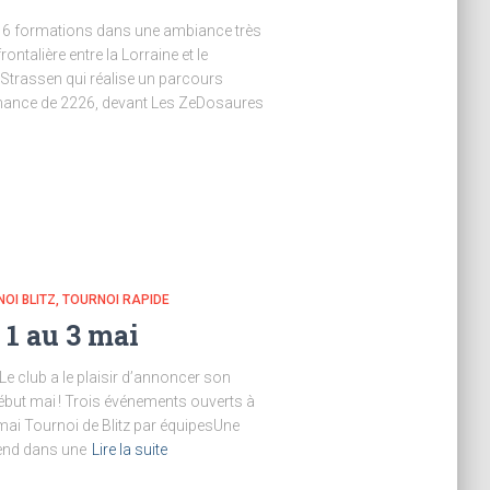
i 16 formations dans une ambiance très
ontalière entre la Lorraine et le
 Strassen qui réalise un parcours
mance de 2226, devant Les ZeDosaures
OI BLITZ
TOURNOI RAPIDE
 1 au 3 mai
Le club a le plaisir d’annoncer son
ébut mai ! Trois événements ouverts à
mai Tournoi de Blitz par équipesUne
end dans une
Lire la suite