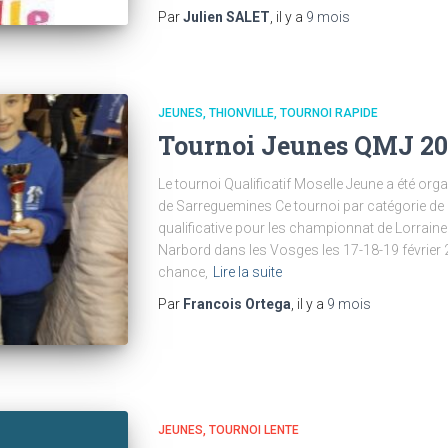
Par
Julien SALET
, il y a
9 mois
JEUNES
THIONVILLE
TOURNOI RAPIDE
Tournoi Jeunes QMJ 2
Le tournoi Qualificatif Moselle Jeune a été org
de Sarreguemines Ce tournoi par catégorie de 
qualificative pour les championnat de Lorraine
Narbord dans les Vosges les 17-18-19 février 2
chance,
Lire la suite
Par
Francois Ortega
, il y a
9 mois
JEUNES
TOURNOI LENTE