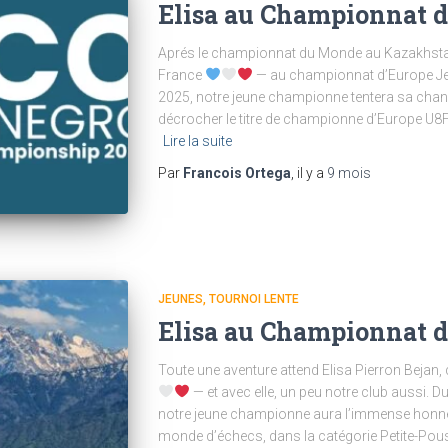
Elisa au Championnat 
Aprés le championnat du Monde au Kazakhstan,
France
— au championnat d’Europe Je
2025, notre jeune championne tentera sa chan
décrocher le titre de championne d’Europe U8
Lire la suite
Par
Francois Ortega
, il y a
9 mois
JEUNES
TOURNOI LENTE
Elisa au Championnat 
Toute une aventure attend Elisa Pierron Bejan,
— et avec elle, un peu notre club aussi. 
notre jeune championne aura l’immense honne
monde d’échecs, dans la catégorie Petite-Pous