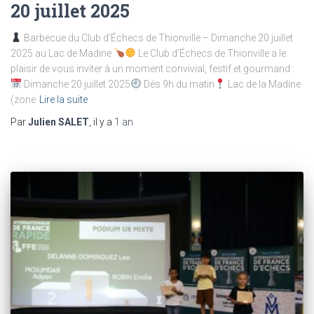
20 juillet 2025
Barbecue du Club d’Échecs de Thionville – Dimanche 20 juillet
2025 au Lac de Madine
Le Club d’Échecs de Thionville a le
plaisir de vous inviter à un moment convivial, festif et gourmand :
Dimanche 20 juillet 2025
Dès 9h du matin
Lac de la Madine
(zone
Lire la suite
Par
Julien SALET
, il y a
1 an