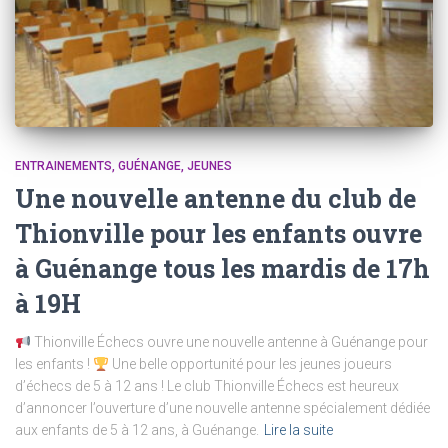
ENTRAINEMENTS
GUÉNANGE
JEUNES
Une nouvelle antenne du club de
Thionville pour les enfants ouvre
à Guénange tous les mardis de 17h
à 19H
Thionville Échecs ouvre une nouvelle antenne à Guénange pour
les enfants !
Une belle opportunité pour les jeunes joueurs
d’échecs de 5 à 12 ans ! Le club Thionville Échecs est heureux
d’annoncer l’ouverture d’une nouvelle antenne spécialement dédiée
aux enfants de 5 à 12 ans, à Guénange.
Lire la suite