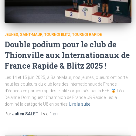
JEUNES
SAINT-MAUR
TOURNOI BLITZ
TOURNOI RAPIDE
Double podium pour le club de
Thionville aux Internationaux de
France Rapide & Blitz 2025 !
Les 14 et 15 juin 2025, à Saint-Maur, nos jeunes joueurs ont porté
haut les couleurs du club lors des Internationaux de France
d’échecs en parties rapides et blitz organisés par la FFE.
Léo
Delanne‑Dominguez : Champion de France U8 Rapide Léo a
dominé la catégorie U8 en parties
Lire la suite
Par
Julien SALET
, il y a
1 an