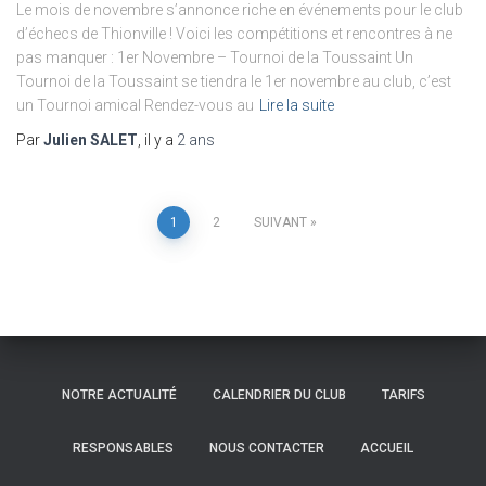
Le mois de novembre s’annonce riche en événements pour le club
d’échecs de Thionville ! Voici les compétitions et rencontres à ne
pas manquer : 1er Novembre – Tournoi de la Toussaint Un
Tournoi de la Toussaint se tiendra le 1er novembre au club, c’est
un Tournoi amical Rendez-vous au
Lire la suite
Par
Julien SALET
, il y a
2 ans
Pagination
1
2
SUIVANT
des
publications
NOTRE ACTUALITÉ
CALENDRIER DU CLUB
TARIFS
RESPONSABLES
NOUS CONTACTER
ACCUEIL