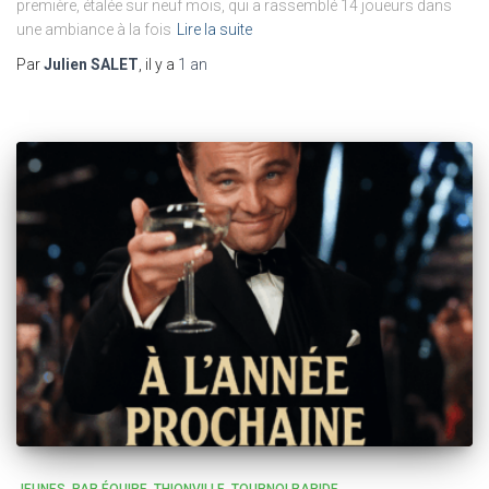
première, étalée sur neuf mois, qui a rassemblé 14 joueurs dans
une ambiance à la fois
Lire la suite
Par
Julien SALET
, il y a
1 an
JEUNES
PAR ÉQUIPE
THIONVILLE
TOURNOI RAPIDE