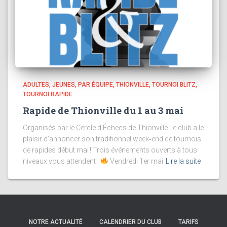
ADULTES
JEUNES
PAR ÉQUIPE
THIONVILLE
TOURNOI BLITZ
TOURNOI RAPIDE
Rapide de Thionville du 1 au 3 mai
Organisés par le Cercle d’Échecs de Thionville Le club a le
plaisir d’annoncer son traditionnel week‑end de tournois
de rapides début mai ! Trois événements ouverts à tous
niveaux vous attendent :
Vendredi 1er mai
Lire la suite
NOTRE ACTUALITÉ
CALENDRIER DU CLUB
TARIFS