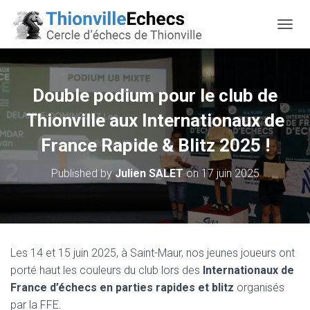
OUVRI
Double podium pour le club de
Thionville aux Internationaux de
France Rapide & Blitz 2025 !
Published by
Julien SALET
on
17 juin 2025
Les 14 et 15 juin 2025, à Saint-Maur, nos jeunes joueurs ont
porté haut les couleurs du club lors des
Internationaux de
France d’échecs en parties rapides et blitz
organisés
par la FFE.