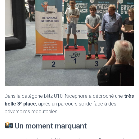
Dans la catégorie blitz U10, Nicephore a décroché une
très
belle 3ᵉ place
, après un parcours solide face à des
adversaires redoutables.
Un moment marquant