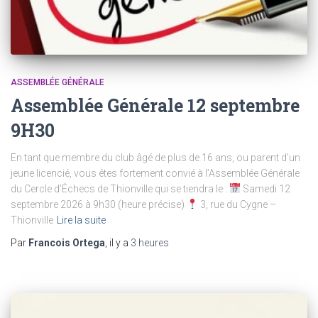
ASSEMBLÉE GÉNÉRALE
Assemblée Générale 12 septembre
9H30
En tant que membre du club âgé de plus de 16 ans, ou parent d’un
jeune licencié, vous êtes fortement convié à l’Assemblée Générale
du Cercle d’Échecs de Thionville qui se tiendra le :
Samedi 12
septembre 2026 à 9h30 (heure précise)
3, rue du Cygne –
Thionville
Lire la suite
Par
Francois Ortega
, il y a
3 heures