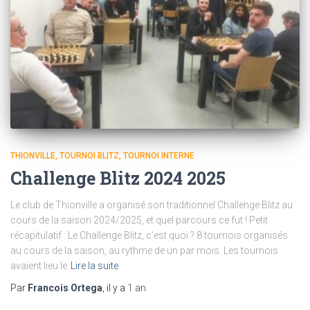
THIONVILLE
TOURNOI BLITZ
TOURNOI INTERNE
Challenge Blitz 2024 2025
Le club de Thionville a organisé son traditionnel Challenge Blitz au
cours de la saison 2024/2025, et quel parcours ce fut ! Petit
récapitulatif : Le Challenge Blitz, c’est quoi ? 8 tournois organisés
au cours de la saison, au rythme de un par mois. Les tournois
avaient lieu le
Lire la suite
Par
Francois Ortega
, il y a
1 an