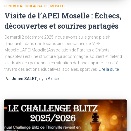
BÉNÉVOLAT
INCLASSABLE
MOSELLE
Visite de l’APEI Moselle : Échecs,
découvertes et sourires partagés
Ce mardi 2 décembre 2025, nous avons eu le grand plaisir
d’accueillir dans nos locaux cinq personnes de l’APEI
Moselle.L’APEI Moselle (Association de Parents d’Enfants
Inadaptés) est une structure qui accompagne, soutient et défend
les droits des personnes en situation de handicap intellectuel à
travers des actions éducatives, sociales, sportives
Lire la suite
Par
Julien SALET
, il y a
8 mois