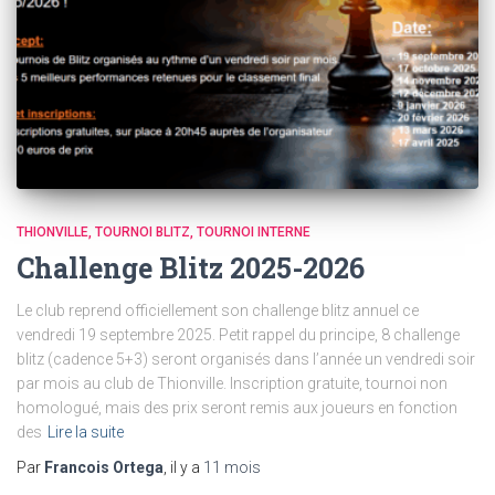
THIONVILLE
TOURNOI BLITZ
TOURNOI INTERNE
Challenge Blitz 2025-2026
Le club reprend officiellement son challenge blitz annuel ce
vendredi 19 septembre 2025. Petit rappel du principe, 8 challenge
blitz (cadence 5+3) seront organisés dans l’année un vendredi soir
par mois au club de Thionville. Inscription gratuite, tournoi non
homologué, mais des prix seront remis aux joueurs en fonction
des
Lire la suite
Par
Francois Ortega
, il y a
11 mois