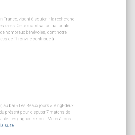
n France, visant à soutenir la recherche
es rares. Cette mobilisation nationale
n de nombreux bénévoles, dont notre
checs de Thionville contribue à
r, au bar « Les Beaux jours ». Vingt-deux
du présent pour disputer 7 matchs de
iale. Les gagnants sont : Merci à tous
 la suite