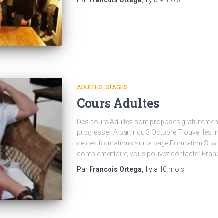
ADULTES
STAGES
Cours Adultes
Des cours Adultes sont proposés gratuitemen
progresser. A partir du 3 Octobre Trouver les i
de ces formations sur la page Formation Si v
complémentaire, vous pouvez contacter Fran
Par
Francois Ortega
, il y a
10 mois