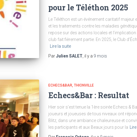
pour le Téléthon 2025
Le Téléthon est un événement caritatif majeur e
et les traitements contre les maladies génétiqu
repose sur des actions locales et l’implicatio
club fait fièrement partie. En 2025, le Club d’É
Lire la suite
Par
Julien SALET
, il y a
9 mois
ECHECS&BAR
THIONVILLE
Echecs&Bar : Resultat
Hier soir s’est tenue la 1ère soirée Echecs & Ba
joueurs et joueuses de tous niveaux ont répon
Blitz, dans une ambiance chaleureuse et conviv
les participants et aux Beaux jours pour la
Lire
Par
Francois Ortega
, il y a
9 mois