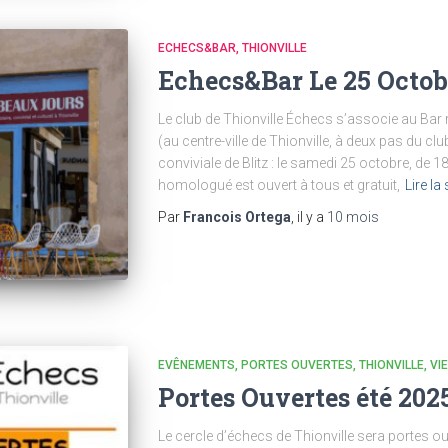
ECHECS&BAR
THIONVILLE
Echecs&Bar Le 25 Octob
Le club de Thionville Échecs s’associe au Bar
(au centre-ville de Thionville, à deux pas du c
conviviale de Blitz : le samedi 25 octobre, de 1
homologué est ouvert à tous et gratuit,
Lire la 
Par
Francois Ortega
, il y a
10 mois
EVÊNEMENTS
PORTES OUVERTES
THIONVILLE
VI
Portes Ouvertes été 202
Le cercle d’échecs de Thionville sera portes o