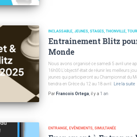
INCLASSABLE
JEUNES
STAGES
THIONVILLE
TOUR
Entrainement Blitz pou
Monde
Nous avons organisé ce samedi 5 avril une apr
16h00.L’objectif était de réunir les meilleurs jo
jeunes qui participeront au Championnat du Mo
tiendra en Grèce du 12 au 18 avril.
Lire la suite
Par
Francois Ortega
, il y a
1 an
ENTRANGE
EVÊNEMENTS
SIMULTANÉE