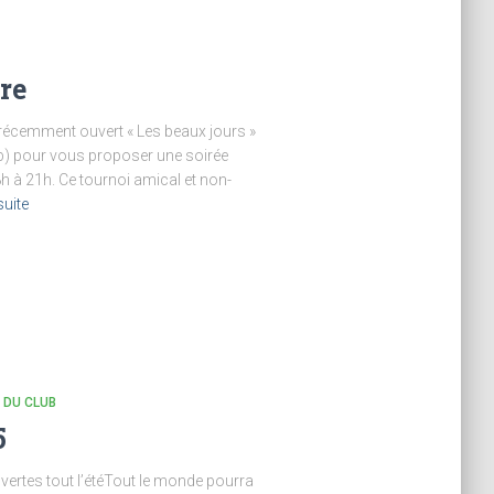
re
 récemment ouvert « Les beaux jours »
lub) pour vous proposer une soirée
8h à 21h. Ce tournoi amical et non-
suite
E DU CLUB
5
uvertes tout l’étéTout le monde pourra