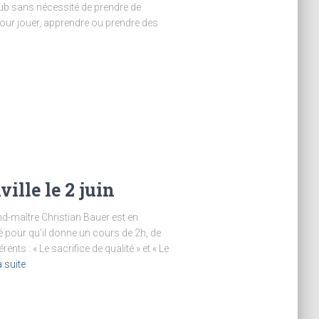
club sans nécessité de prendre de
pour jouer, apprendre ou prendre des
ille le 2 juin
and-maître Christian Bauer est en
té pour qu’il donne un cours de 2h, de
nts : « Le sacrifice de qualité » et « Le
a suite