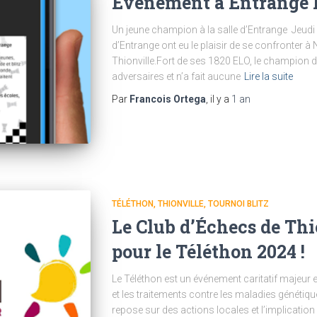
Evenement à Entrange l
Un jeune champion à la salle d’Entrange Jeudi de
d’Entrange ont eu le plaisir de se confronter à 
Thionville.Fort de ses 1820 ELO, le champion 
adversaires et n’a fait aucune
Lire la suite
Par
Francois Ortega
, il y a
1 an
TÉLÉTHON
THIONVILLE
TOURNOI BLITZ
Le Club d’Échecs de Thi
pour le Téléthon 2024 !
Le Téléthon est un événement caritatif majeur e
et les traitements contre les maladies génétiqu
repose sur des actions locales et l’implicatio