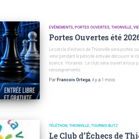
EVÊNEMENTS
PORTES OUVERTES
THIONVILLE
VI
Portes Ouvertes été 202
Le cercle d’échecs de Thionville sera portes o
venir pendant le période estivale découvrir le 
licence. Horaires : Le club sera ouvert à tous 
renseignements.
Par
Francois Ortega
, il y a
1 mois
TÉLÉTHON
THIONVILLE
TOURNOI BLITZ
Le Club d’Échecs de Thi