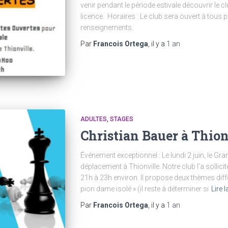
venir pendant le période estivale découvrir le 
licence. Horaires : Le club sera ouvert à tous 
renseignements.
Par
Francois Ortega
, il y a
1 an
ADULTES
STAGES
Christian Bauer à Thionv
Événement exceptionnel : Le lundi 2 juin, le Gr
déplacement à Thionville. Notre club l’a sollici
21h à 23h environ. Il propose deux thèmes différe
pion dame isolé » (il reste à déterminer si
Lire l
Par
Francois Ortega
, il y a
1 an