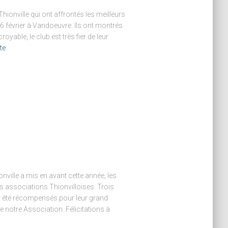
ionville qui ont affrontés les meilleurs
6 février à Vandoeuvre. Ils ont montrés
yable, le club est très fier de leur
ite
nville a mis en avant cette année, les
s associations Thionvilloises. Trois
t été récompensés pour leur grand
e notre Association. Félicitations à