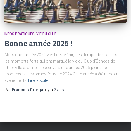
INFOS PRATIQUES
VIE DU CLUB
Bonne année 2025 !
Alors que l’année 2024 vient de se finir, il est temps de revenir sur
les moments forts qui ont marqué la vie du Club d’Échecs de
Thionville et de se projeter vers une année 2025 pleine de
promesses. Les temps forts de 2024 Cette année a été riche en
événements
Lire la suite
Par
Francois Ortega
, il y a
2 ans