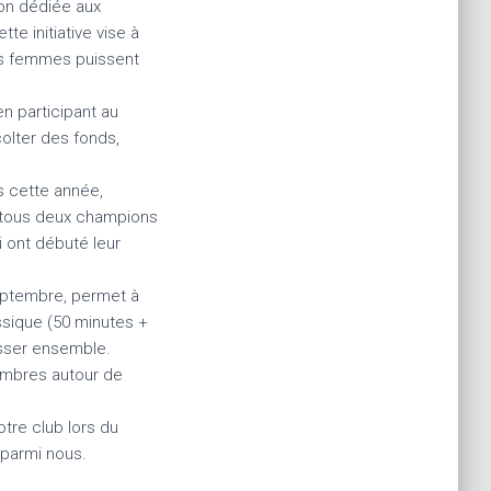
on dédiée aux
e initiative vise à
les femmes puissent
n participant au
olter des fonds,
és cette année,
 tous deux champions
 ont débuté leur
eptembre, permet à
sique (50 minutes +
esser ensemble.
membres autour de
tre club lors du
 parmi nous.