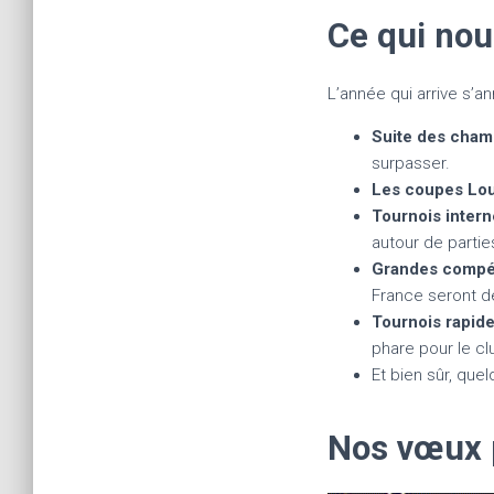
Ce qui nou
L’année qui arrive s’a
Suite des cham
surpasser.
Les coupes Loub
Tournois inter
autour de parti
Grandes compéti
France seront d
Tournois rapid
phare pour le cl
Et bien sûr, que
Nos vœux 