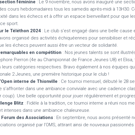
section féminine
: Le 9 novembre, nous avons inauguré une secti
es cours hebdomadaires tous les samedis après-midi à 13H30. Cett
xité dans les échecs et à offrir un espace bienveillant pour que 
ce sport.
ur le Téléthon 2024
: Le club s’est engagé dans une belle cause e
vons organisé des activités échiquéennes pour sensibiliser et réc
ue les échecs peuvent aussi être un vecteur de solidarité.
emarquables en compétition
: Nos jeunes talents se sont illustr
hore Pierron (4e au Championnat de France Jeunes U8) et Elisa,
s leurs catégories respectives. Bravo également à nos équipes qui
onale 2 Jeunes, une première historique pour le club !
Open interne de Thionville
: Ce tournoi mensuel, débuté le 28 s
s’affronter dans une ambiance conviviale avec une cadence clas
 coup). Une belle opportunité pour jouer régulièrement et progr
lenge Blitz
: Fidèle à la tradition, ce tournoi interne a réuni nos 
 et intenses dans une ambiance chaleureuse.
u Forum des Associations
: En septembre, nous avons présenté no
ations organisé par l’OMS, attirant ainsi de nouveaux passionnés