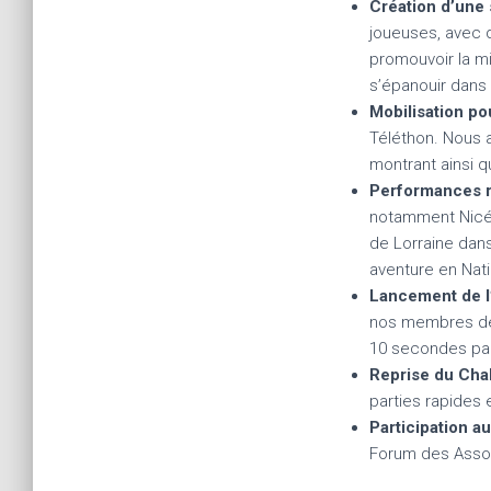
Création d’une 
joueuses, avec d
promouvoir la mi
s’épanouir dans 
Mobilisation po
Téléthon. Nous a
montrant ainsi q
Performances r
notamment Nicép
de Lorraine dan
aventure en Nati
Lancement de l’
nos membres de 
10 secondes par
Reprise du Chal
parties rapides
Participation a
Forum des Associ