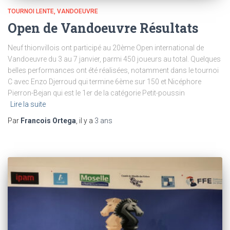
TOURNOI LENTE
VANDOEUVRE
Open de Vandoeuvre Résultats
Neuf thionvillois ont participé au 20ème Open international de
Vandoeuvre du 3 au 7 janvier, parmi 450 joueurs au total. Quelques
belles performances ont été réalisées, notamment dans le tournoi
C avec Enzo Djerroud qui termine 6ème sur 150 et Nicéphore
Pierron-Bejan qui est le 1er de la catégorie Petit-poussin
Lire la suite
Par
Francois Ortega
, il y a
3 ans