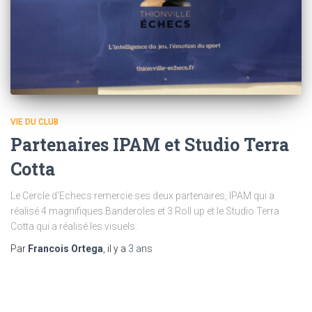
VIE DU CLUB
Partenaires IPAM et Studio Terra
Cotta
Le Cercle d’Echecs remercie ses deux partenaires, IPAM qui a
réalisé 4 magnifiques Banderoles et 3 Roll up et le Studio Terra
Cotta qui a réalisé les visuels.
Par
Francois Ortega
, il y a
3 ans