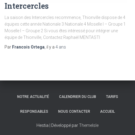
Intercercles
La saison des Intercercles recommence, Thionville dispose de 4
équipes cette année Nationale 3 Nationale 4 Moselle I – Groupe 1
Moselle I – Groupe 2 Si vous êtes intéressé pour intégrer une
équipe de Thionville, Contactez Raphaël MENTASTI
Par
Francois Ortega
, il y a
4 ans
NOTRE ACTUALITÉ
CALENDRIER DU CLUB
TARIFS
RESPONSABLES
NOUS CONTACTER
ACCUEIL
Hestia | Développé par
ThemeIsle