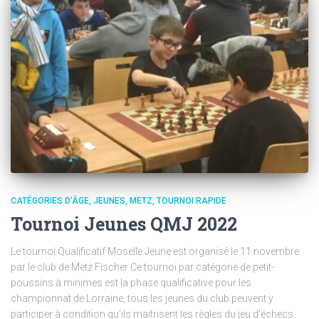
CATÉGORIES D'ÂGE
JEUNES
METZ
TOURNOI RAPIDE
Tournoi Jeunes QMJ 2022
Le tournoi Qualificatif Moselle Jeune est organisé le 11 novembre
par le club de Metz Fischer Ce tournoi par catégorie de petit-
poussins à minimes est la phase qualificative pour les
championnat de Lorraine, tous les jeunes du club peuvent y
participer à condition qu’ils maitrisent les règles du jeu d’échecs.