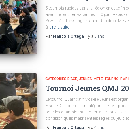
5 tournois rapides dans la région en cette fin
avant de partir en vacances !! 10 juin : Rapide
SCHILTZ à Tressange 25 juin : Rapide de Metz Fi
à
Lire la suite
Par
Francois Ortega
, il y a
3 ans
CATÉGORIES D'ÂGE
JEUNES
METZ
TOURNOI RAPI
Tournoi Jeunes QMJ 2
Le tournoi Qualificatif Moselle Jeune est organ
Fischer Ce tournoi par catégorie de petit-pouss
pour les championnat de Lorraine, tous les jeu
condition qu’ils maitrisent les règles du jeu d’
Par
Francois Ortega
, il y a
4 ans