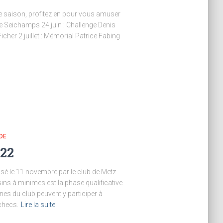
 de saison, profitez en pour vous amuser
 de Seichamps 24 juin : Challenge Denis
cher 2 juillet : Mémorial Patrice Fabing
DE
022
isé le 11 novembre par le club de Metz
ins à minimes est la phase qualificative
nes du club peuvent y participer à
échecs.
Lire la suite