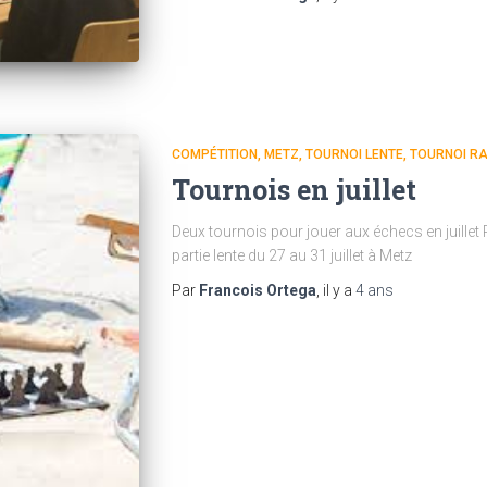
COMPÉTITION
METZ
TOURNOI LENTE
TOURNOI RA
Tournois en juillet
Deux tournois pour jouer aux échecs en juillet 
partie lente du 27 au 31 juillet à Metz
Par
Francois Ortega
, il y a
4 ans