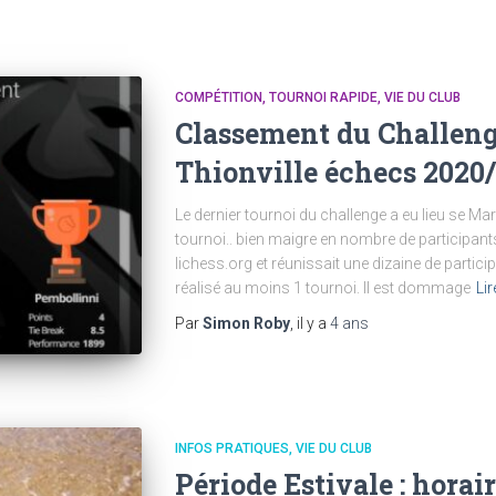
COMPÉTITION
TOURNOI RAPIDE
VIE DU CLUB
Classement du Challeng
Thionville échecs 2020
Le dernier tournoi du challenge a eu lieu se Mar
tournoi.. bien maigre en nombre de participant
lichess.org et réunissait une dizaine de partici
réalisé au moins 1 tournoi. Il est dommage
Lir
Par
Simon Roby
, il y a
4 ans
INFOS PRATIQUES
VIE DU CLUB
Période Estivale : horai