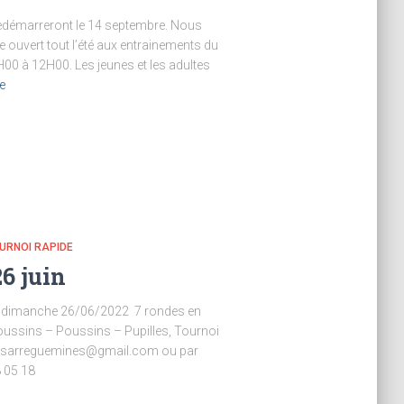
ls redémarreront le 14 septembre. Nous
 ouvert tout l’été aux entrainements du
H00 à 12H00. Les jeunes et les adultes
te
URNOI RAPIDE
6 juin
le dimanche 26/06/2022 7 rondes en
ussins – Poussins – Pupilles, Tournoi
hecssarreguemines@gmail.com ou par
 05 18