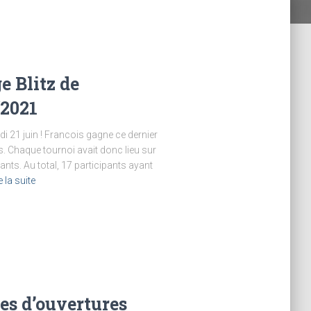
e Blitz de
/2021
di 21 juin ! Francois gagne ce dernier
s. Chaque tournoi avait donc lieu sur
pants. Au total, 17 participants ayant
e la suite
res d’ouvertures