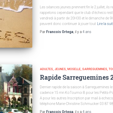
Les séances jeunes prennent fin le 2 juillet, i
rappelons cependant que le club d’échecs reste
vendredi à partir de 20H30 et le dimanche de 9
peuvent donc continuer à jouer tout
Lire la sui
Par
Francois Ortega
, il y a
4 ans
ADULTES
JEUNES
MOSELLE
SARREGUEMINES
TO
Rapide Sarreguemines 2
Dernier rapide de la saison à Sarreguemines 
cadence 15 mn KoTournoi B pour les Petits-Po
A pour les autres Inscription par mail à ec
téléphone Marie-Christine Schmucker 03 87 98
Par
Francois Ortega
, il y a
4 ans