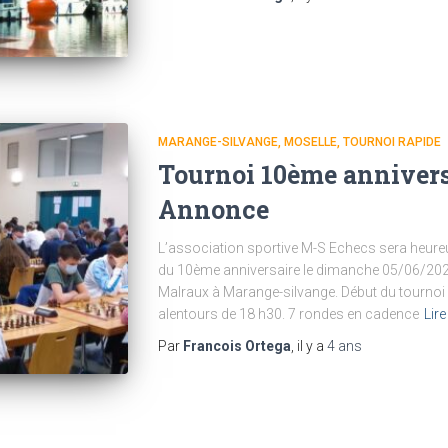
MARANGE-SILVANGE
MOSELLE
TOURNOI RAPIDE
Tournoi 10ème annivers
Annonce
L’association sportive M-S Echecs sera heureu
du 10ème anniversaire le dimanche 05/06/2022
Malraux à Marange-silvange. Début du tournoi 
alentours de 18 h30. 7 rondes en cadence
Lire
Par
Francois Ortega
, il y a
4 ans