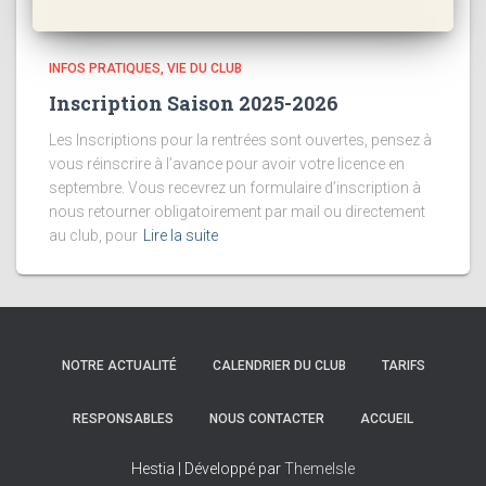
INFOS PRATIQUES
VIE DU CLUB
Inscription Saison 2025-2026
Les Inscriptions pour la rentrées sont ouvertes, pensez à
vous réinscrire à l’avance pour avoir votre licence en
septembre. Vous recevrez un formulaire d’inscription à
nous retourner obligatoirement par mail ou directement
au club, pour
Lire la suite
NOTRE ACTUALITÉ
CALENDRIER DU CLUB
TARIFS
RESPONSABLES
NOUS CONTACTER
ACCUEIL
Hestia | Développé par
ThemeIsle