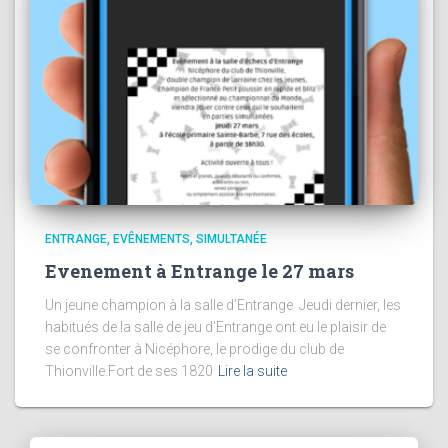
ENTRANGE
EVÊNEMENTS
SIMULTANÉE
Evenement à Entrange le 27 mars
Un jeune champion à la salle d’Entrange Jeudi dernier, les
habitués de la salle de jeu d’Entrange ont eu le plaisir de
se confronter à Nicéphore, le prodige du club de
Thionville.Fort de ses 1820
Lire la suite