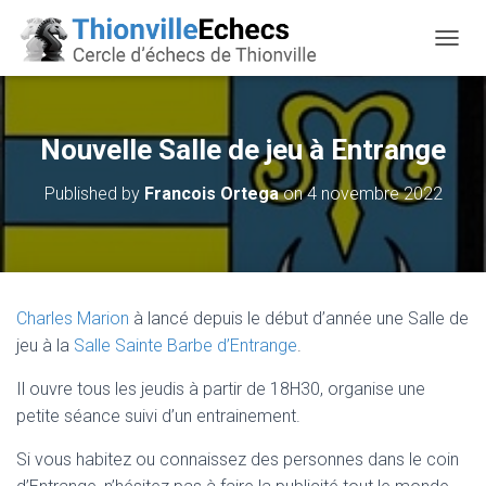
OUVRI
Nouvelle Salle de jeu à Entrange
Published by
Francois Ortega
on
4 novembre 2022
Charles Marion
à lancé depuis le début d’année une Salle de
jeu à la
Salle Sainte Barbe d’Entrange
.
Il ouvre tous les jeudis à partir de 18H30, organise une
petite séance suivi d’un entrainement.
Si vous habitez ou connaissez des personnes dans le coin