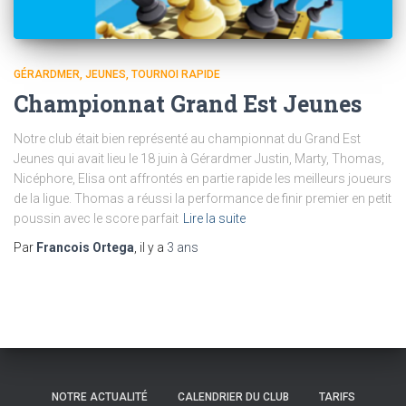
GÉRARDMER
JEUNES
TOURNOI RAPIDE
Championnat Grand Est Jeunes
Notre club était bien représenté au championnat du Grand Est
Jeunes qui avait lieu le 18 juin à Gérardmer Justin, Marty, Thomas,
Nicéphore, Elisa ont affrontés en partie rapide les meilleurs joueurs
de la ligue. Thomas a réussi la performance de finir premier en petit
poussin avec le score parfait
Lire la suite
Par
Francois Ortega
, il y a
3 ans
NOTRE ACTUALITÉ
CALENDRIER DU CLUB
TARIFS