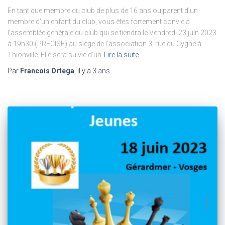
En tant que membre du club de plus de 16 ans ou parent d’un
membre d’un enfant du club, vous êtes fortement convié à
l’assemblée générale du club qui se tiendra le Vendredi 23 juin 2023
à 19h30 (PRECISE) au siège de l’association 3, rue du Cygne à
Thionville. Elle sera suivie d’un
Lire la suite
Par
Francois Ortega
, il y a
3 ans