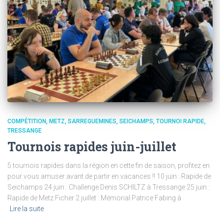
COMPÉTITION
METZ
SARREGUEMINES
SEICHAMPS
TOURNOI RAPIDE
TRESSANGE
Tournois rapides juin-juillet
5 tournois rapides dans la région en cette fin de saison, profitez en
pour vous amuser avant de partir en vacances !! 10 juin : Rapide de
Seichamps 24 juin : Challenge Denis SCHILTZ à Tressange 25 juin :
Rapide de Metz Ficher 2 juillet : Mémorial Patrice Fabing à
Lire la suite