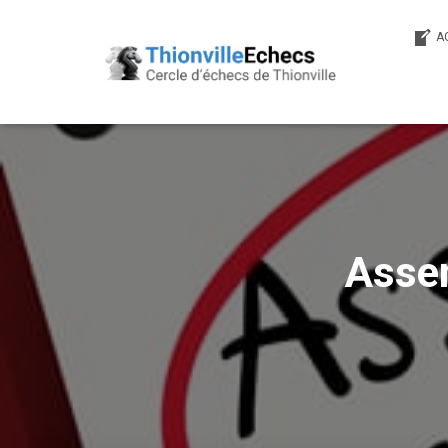
A
Assem