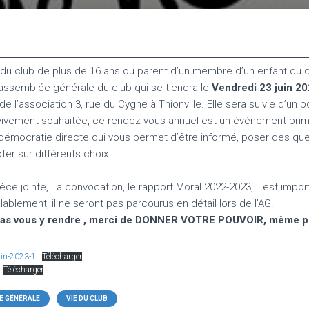
u club de plus de 16 ans ou parent d’un membre d’un enfant du c
’assemblée générale du club qui se tiendra le
Vendredi 23 juin 2
e l’association 3, rue du Cygne à Thionville. Elle sera suivie d’un p
ivement souhaitée, ce rendez-vous annuel est un événement primor
émocratie directe qui vous permet d’être informé, poser des ques
ter sur différents choix.
ièce jointe, La convocation, le rapport Moral 2022-2023, il est impo
blement, il ne seront pas parcourus en détail lors de l’AG.
pas vous y rendre , merci de DONNER VOTRE POUVOIR, même po
uin-2023-1
Télécharger
Télécharger
E GÉNÉRALE
VIE DU CLUB