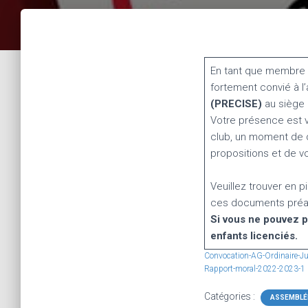
En tant que membre d
fortement convié à l
(PRECISE)
au siège d
Votre présence est v
club, un moment de d
propositions et de vo
Veuillez trouver en p
ces documents préala
Si vous ne pouvez 
enfants licenciés.
Convocation-AG-Ordinaire-J
Rapport-moral-2022-2023-1
Catégories :
ASSEMBLÉ