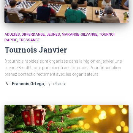
ADULTES
DIFFERDANGE
JEUNES
MARANGE-SILVANGE
TOURNOI
RAPIDE
TRESSANGE
Tournois Janvier
3 tournois rapides sont organisés dans la région en janvier Une
licence B suffit pour participer à ces tournois, Pour l’inscription
prenez contact directement avec les organisateurs
Par
Francois Ortega
, il y a
4 ans