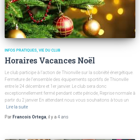
INFOS PRATIQUES
VIE DU CLUB
Horaires Vacances Noël
Le club participe à l’action de Thionville sur la sobriété énergétique.
Fermeture de l’ensemble des équipements sportifs de Thionville
entre le 24 décembre et 1er janvier. Le club sera donc
exceptionnellement fermé pendant cette période, Reprise normale à
partir du 2 janvier En attendant nous vous souhaitons à tous un
Lire la suite
Par
Francois Ortega
, il y a
4 ans