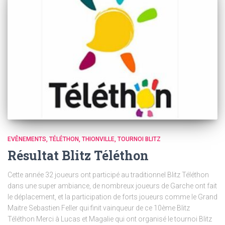
EVÊNEMENTS
TÉLÉTHON
THIONVILLE
TOURNOI BLITZ
Résultat Blitz Téléthon
Cette année 32 joueurs ont participé au traditionnel Blitz Téléthon
dans une super ambiance, de nombreux joueurs de Garche ont fait
le déplacement, et la participation de forts joueurs comme le Grand
Maitre Sebastien Feller qui finit vainqueur de ce 10ème Blitz
Téléthon Merci à Lucas et Magalie qui ont organisé le tournoi Blitz