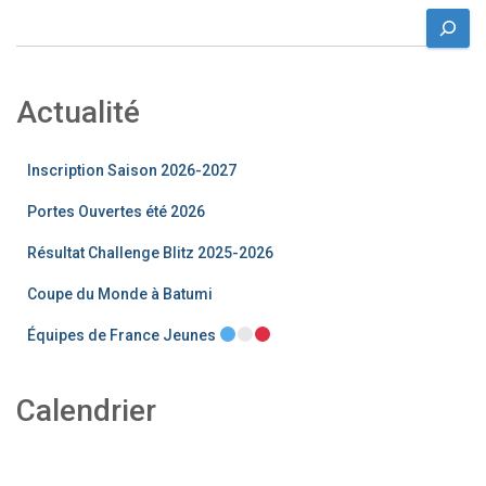
R
e
c
h
Actualité
e
r
c
Inscription Saison 2026-2027
h
e
Portes Ouvertes été 2026
r
Résultat Challenge Blitz 2025-2026
Coupe du Monde à Batumi
Équipes de France Jeunes
Calendrier