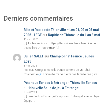
Derniers commentaires
Blitz et Rapide de Thionville – Les 01, 02 et 03 mai
2026 - LEGE
sur
Rapide de Thionville du 1 au 3 mai
11 avril 2026
[…] Toutes les infos : https://thionville-echecs.fr/rapide-de-
thionville-du-1-au-3-mai/ […]
Julien SALET
sur
Championnat France Jeunes
2025
5 mai 2025
François Ortega a mené la troupe comme un vrai chef
d'orchestre
. Thionville n'a peut-être pas la taille des gros…
Pétanque Echecs à Entrange - Thionville Echecs
sur
Nouvelle Salle de jeu à Entrange
6 août 2024
[…] Lien Section Entrange Catégories : EntrangeInclassablepar
équipe […]