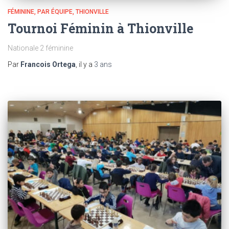
FÉMININE
PAR ÉQUIPE
THIONVILLE
Tournoi Féminin à Thionville
Nationale 2 féminine
Par
Francois Ortega
, il y a
3 ans