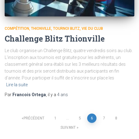
COMPÉTITION
THIONVILLE
TOURNOI BLITZ
VIE DU CLUB
Challenge Blitz Thionville
Le club organise un Challenge Blitz, quatre vendredis soirs au club.
L’inscription aux tournois est gratuite pour les adhérents, un
classement général sera établi sur les 3 meilleurs résultats des
tournois et des prix seront distribués aux participants en fin
d’année. Pour participer il suffit de s’inscrire sur place les
Lire la suite
Par
Francois Ortega
, il y a
4 ans
Pagination
PRÉCÉDENT
1
…
5
6
7
8
SUIVANT
des