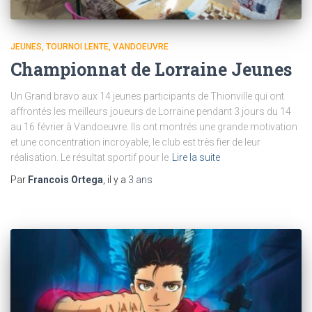
JEUNES
TOURNOI LENTE
VANDOEUVRE
Championnat de Lorraine Jeunes
Un Grand bravo aux 14 jeunes participants de Thionville qui ont
affrontés les meilleurs joueurs de Lorraine pendant 3 jours du 14
au 16 février à Vandoeuvre. Ils ont montrés une grande motivation
et une concentration incroyable, le club est très fier de leur
réalisation. Le résultat sportif pour le
Lire la suite
Par
Francois Ortega
, il y a
3 ans