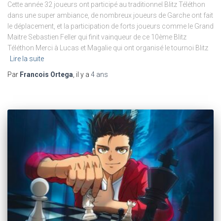
Cette année 32 joueurs ont participé au traditionnel Blitz Téléthon
dans une super ambiance, de nombreux joueurs de Garche ont fait
le déplacement, et la participation de forts joueurs comme le Grand
Maitre Sebastien Feller qui finit vainqueur de ce 10ème Blitz
Téléthon Merci à Lucas et Magalie qui ont organisé le tournoi Blitz
Lire la suite
Par
Francois Ortega
, il y a
4 ans