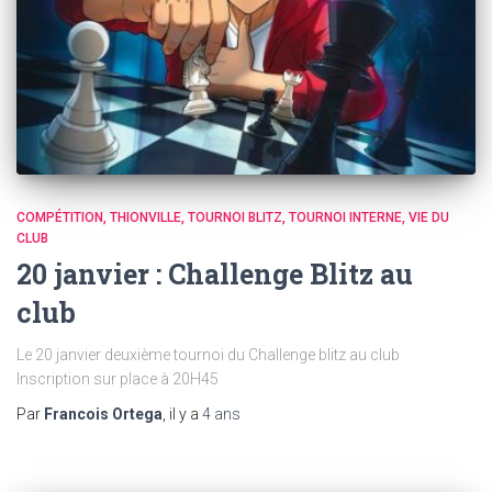
COMPÉTITION
THIONVILLE
TOURNOI BLITZ
TOURNOI INTERNE
VIE DU
CLUB
20 janvier : Challenge Blitz au
club
Le 20 janvier deuxième tournoi du Challenge blitz au club
Inscription sur place à 20H45
Par
Francois Ortega
, il y a
4 ans