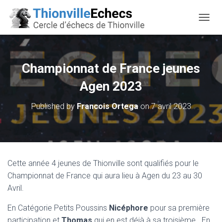
OUVRI
Championnat de France jeunes
Agen 2023
Published by
Francois Ortega
on
7 avril 2023
Cette année 4 jeunes de Thionville sont qualifiés pour le
Championnat de France qui aura lieu à Agen du 23 au 30
Avril.
En Catégorie Petits Poussins
Nicéphore
pour sa première
participation et
Thomas
qui en est déjà à sa troisième . En