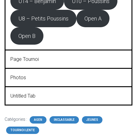
U14 – Benjamin
U10 – Poussins
U8 – Petits Poussins
Open A
Open B
Page Tournoi
Photos
Untitled Tab
Catégories :
AGEN
INCLASSABLE
JEUNES
TOURNOI LENTE