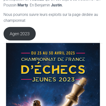
Poussin
Marty
. En Benjamin
Justin.
Nous pourrons suivre leurs exploits sur la page dédiée au
championnat
Agen 2023