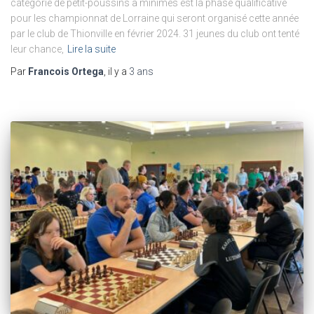
catégorie de petit-poussins à minimes est la phase qualificative
pour les championnat de Lorraine qui seront organisé cette année
par le club de Thionville en février 2024. 31 jeunes du club ont tenté
leur chance,
Lire la suite
Par
Francois Ortega
, il y a
3 ans