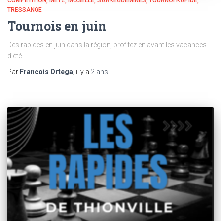
COMPÉTITION
METZ
MOSELLE
SARREGUEMINES
TOURNOI RAPIDE
TRESSANGE
Tournois en juin
Des rapides en juin dans la région, profitez en avant les vacances
d’été .
Par
Francois Ortega
, il y a
2 ans