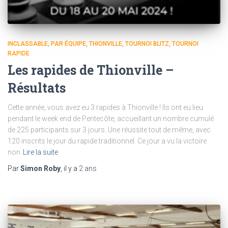
INCLASSABLE
PAR ÉQUIPE
THIONVILLE
TOURNOI BLITZ
TOURNOI
RAPIDE
Les rapides de Thionville –
Résultats
Cette année, vous avez eu 3 rapides à Thionville ! Ils ont eu lieu
pendant le week end de Pentecôte, accueillant un nombre cumulé
de 225 participants sur 3 jours. Une réussite tout de même, avec
120 inscrits le jour du rapide traditionnel. Ce jour a vu la victoire
non
Lire la suite
Par
Simon Roby
, il y a
2 ans