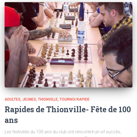
ADULTES
JEUNES
THIONVILLE
TOURNOI RAPIDE
Rapides de Thionville- Fête de 100
ans
Les festivités du 100 ans du club ont rencontré un vif succès,