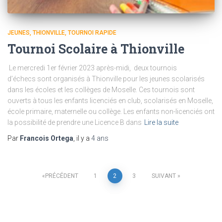
JEUNES
THIONVILLE
TOURNOI RAPIDE
Tournoi Scolaire à Thionville
Le mercredi 1er février 2023 après-midi, deux tournois
d’échecs sont organisés à Thionville pour les jeunes scolarisés
dans les écoles et les collèges de Moselle. Ces tournois sont
ouverts à tous les enfants licenciés en club, scolarisés en Moselle,
école primaire, maternelle ou collège. Les enfants non-licenciés ont
la possibilité de prendre une Licence B dans
Lire la suite
Par
Francois Ortega
, il y a
4 ans
Pagination
PRÉCÉDENT
1
2
3
SUIVANT
des