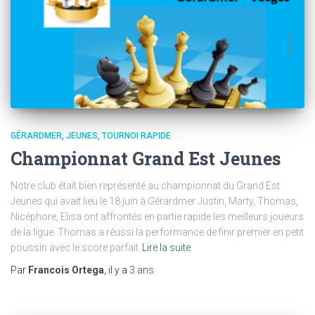
GÉRARDMER
JEUNES
TOURNOI RAPIDE
Championnat Grand Est Jeunes
Notre club était bien représenté au championnat du Grand Est
Jeunes qui avait lieu le 18 juin à Gérardmer Justin, Marty, Thomas,
Nicéphore, Elisa ont affrontés en partie rapide les meilleurs joueurs
de la ligue. Thomas a réussi la performance de finir premier en petit
poussin avec le score parfait
Lire la suite
Par
Francois Ortega
, il y a
3 ans