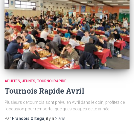
ADULTES
JEUNES
TOURNOI RAPIDE
Tournois Rapide Avril
Plusieurs de tournois sont prévu en Avril dans le coin, profitez de
l’occasion pour remporter quelques coupes cette année
Par
Francois Ortega
, il y a
2 ans