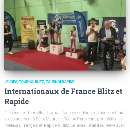
JEUNES
TOURNOI BLITZ
TOURNOI RAPIDE
Internationaux de France Blitz et
Rapide
4 jeunes de Thionville, Thomas, Nicéphore, Elisa et Gabriel ont fait
le déplacement à Saint Maure en Région Parisienne pour défier les
meilleurs Français en Rapide et Blitz. Le niveau était très relevé avec