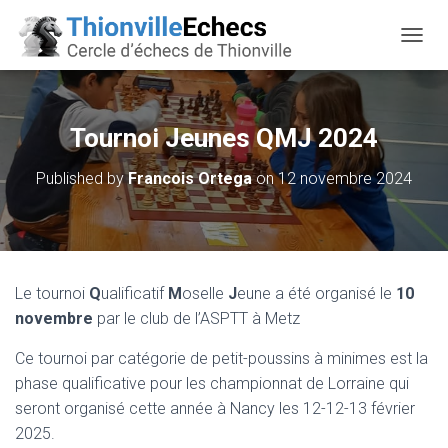
OUVRI
Tournoi Jeunes QMJ 2024
Published by
Francois Ortega
on
12 novembre 2024
Le tournoi
Q
ualificatif
M
oselle
J
eune a été organisé le
10
novembre
par le club de l’ASPTT à Metz
Ce tournoi par catégorie de petit-poussins à minimes est la
phase qualificative pour les championnat de Lorraine qui
seront organisé cette année à Nancy les 12-12-13 février
2025.