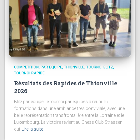
COMPÉTITION
PAR ÉQUIPE
THIONVILLE
TOURNOI BLITZ
TOURNOI RAPIDE
Résultats des Rapides de Thionville
2026
Blitz par équipe Le tournoi par équipes a réuni 16
formations dans une ambiance très conviviale, avec une
belle représentation transfrontalière entre la Lorraine et le
Luxembourg. La victoire revient au Chess Club Strassen
qui
Lire la suite