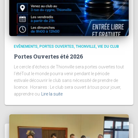
EVÊNEMENTS
PORTES OUVERTES
THIONVILLE
VIE DU CLUB
Portes Ouvertes été 2026
Le cercle d’échecs de Thionville sera portes ouvertes tout
l’étéTout le monde pourra venir pendant le période
estivale découvrir le club sans nécessité de prendre de
licence. Horaires : Le club sera ouvert à tous pour jouer,
apprendre ou
Lire la suite