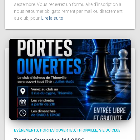
septembre. Vous recevrez un formulaire d’inscription à
nous retourner obligatoirement par mail ou directement
au club, pour
Lire la suite
EVÊNEMENTS
PORTES OUVERTES
THIONVILLE
VIE DU CLUB