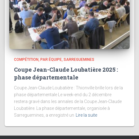
COMPÉTITION
PAR ÉQUIPE
SARREGUEMINES
Coupe Jean-Claude Loubatière 2025 :
phase départementale
Coupe Jean-Claude Loubatière : Thionville brille lors de la
phase départementale Le week-end du 2 décembre
restera gravé dans les annales de la Coupe Jean-Claude
Loubatière. La phase départementale, organisée à
Sarreguemines, a enregistré un
Lire la suite