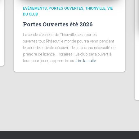
EVÊNEMENTS
PORTES OUVERTES
THIONVILLE
VIE
DU CLUB
Portes Ouvertes été 2026
Le cercle d’échecs de Thionville sera portes
ouvertes tout l’étéTout le monde pourra venir pendant
le période estivale découvrir le club sans nécessité de
prendre de licence. Horaires : Le club sera ouvert à
tous pour jouer, apprendre ou
Lire la suite