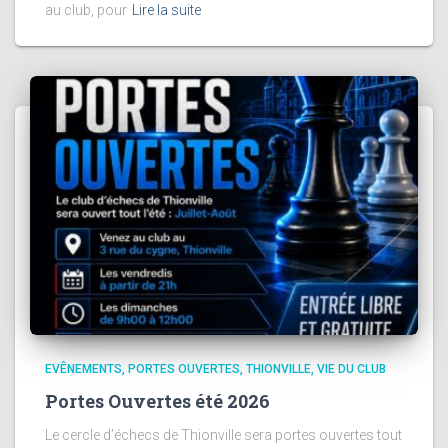
au club, pour
Lire la suite
EVÊNEMENTS
PORTES OUVERTES
THIONVILLE
VIE DU CLUB
Portes Ouvertes été 2026
Le cercle d’échecs de Thionville sera portes ouvertes tout