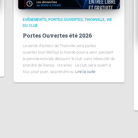
EVÊNEMENTS
PORTES OUVERTES
THIONVILLE
VIE
DU CLUB
Portes Ouvertes été 2026
Le cercle d’échecs de Thionville sera portes
ouvertes tout l’étéTout le monde pourra venir pendant
le période estivale découvrir le club sans nécessité de
prendre de licence. Horaires : Le club sera ouvert à
tous pour jouer, apprendre ou
Lire la suite