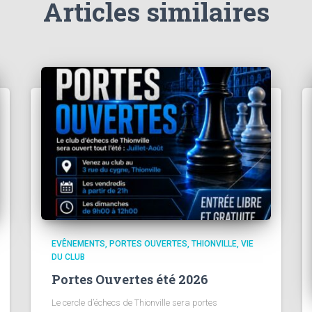
Articles similaires
EVÊNEMENTS
PORTES OUVERTES
THIONVILLE
VIE
DU CLUB
Portes Ouvertes été 2026
Le cercle d’échecs de Thionville sera portes