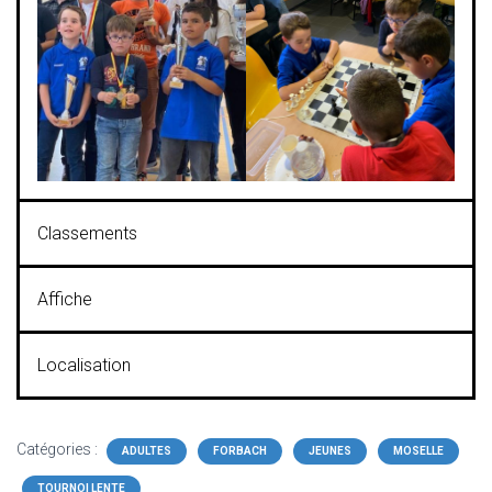
Classements
Affiche
Localisation
Catégories :
ADULTES
FORBACH
JEUNES
MOSELLE
TOURNOI LENTE