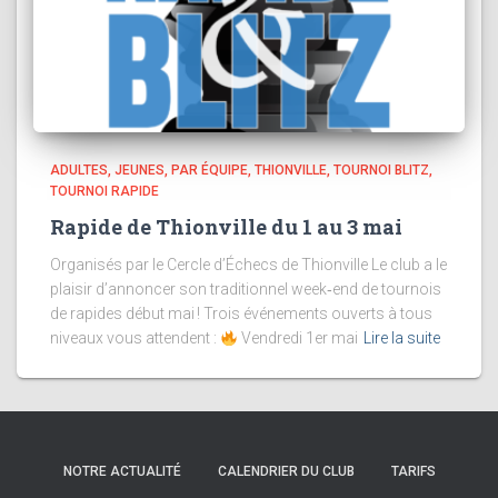
ADULTES
JEUNES
PAR ÉQUIPE
THIONVILLE
TOURNOI BLITZ
TOURNOI RAPIDE
Rapide de Thionville du 1 au 3 mai
Organisés par le Cercle d’Échecs de Thionville Le club a le
plaisir d’annoncer son traditionnel week‑end de tournois
de rapides début mai ! Trois événements ouverts à tous
niveaux vous attendent :
Vendredi 1er mai
Lire la suite
NOTRE ACTUALITÉ
CALENDRIER DU CLUB
TARIFS