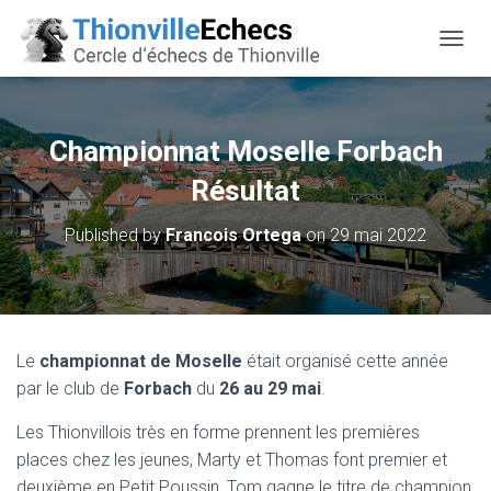
OUVRI
Championnat Moselle Forbach
Résultat
Published by
Francois Ortega
on
29 mai 2022
Le
championnat de Moselle
était organisé cette année
par le club de
Forbach
du
26 au 29 mai
.
Les Thionvillois très en forme prennent les premières
places chez les jeunes, Marty et Thomas font premier et
deuxième en Petit Poussin, Tom gagne le titre de champion