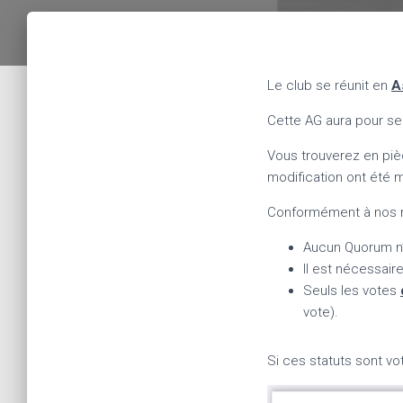
Le club se réunit en
A
Cette AG aura pour seu
Vous trouverez en pièc
modification ont été m
Conformément à nos rè
Aucun Quorum n’
Il est nécessair
Seuls les votes
vote).
Si ces statuts sont vo