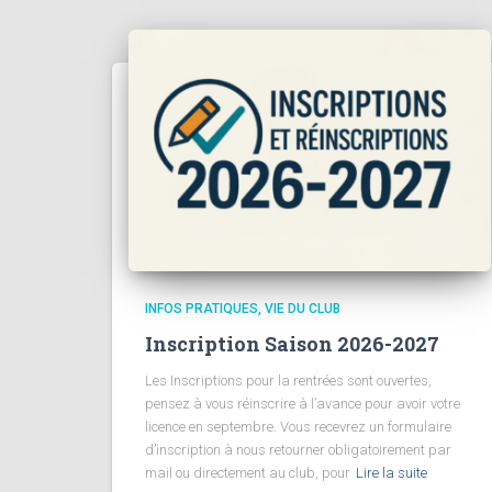
INFOS PRATIQUES
VIE DU CLUB
Inscription Saison 2026-2027
Les Inscriptions pour la rentrées sont ouvertes,
pensez à vous réinscrire à l’avance pour avoir votre
licence en septembre. Vous recevrez un formulaire
d’inscription à nous retourner obligatoirement par
mail ou directement au club, pour
Lire la suite