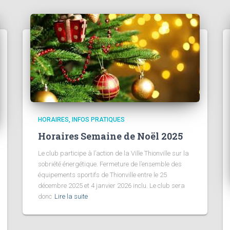
HORAIRES
INFOS PRATIQUES
Horaires Semaine de Noël 2025
Le club participe à l’action de la Ville Thionville sur la
sobriété énergétique. Fermeture de l’ensemble des
équipements sportifs de Thionville entre le 25
décembre 2025 et 4 janvier 2026 inclu. Le club sera
donc
Lire la suite