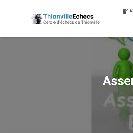
A
Assem