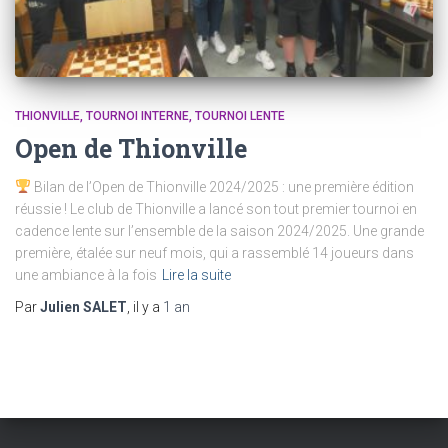
THIONVILLE
TOURNOI INTERNE
TOURNOI LENTE
Open de Thionville
Bilan de l’Open de Thionville 2024/2025 : une première édition
réussie ! Le club de Thionville a lancé son tout premier tournoi en
cadence lente sur l’ensemble de la saison 2024/2025. Une grande
première, étalée sur neuf mois, qui a rassemblé 14 joueurs dans
une ambiance à la fois
Lire la suite
Par
Julien SALET
, il y a
1 an