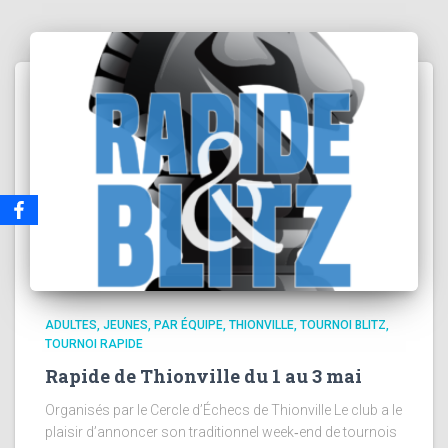
ADULTES
JEUNES
PAR ÉQUIPE
THIONVILLE
TOURNOI BLITZ
TOURNOI RAPIDE
Rapide de Thionville du 1 au 3 mai
Organisés par le Cercle d’Échecs de Thionville Le club a le
plaisir d’annoncer son traditionnel week‑end de tournois