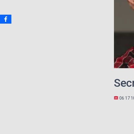
Secr
06 17 1