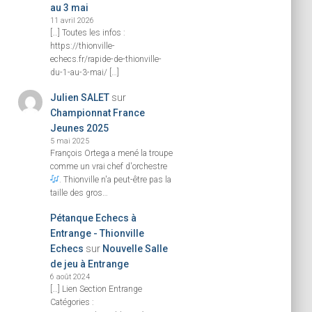
au 3 mai
11 avril 2026
[…] Toutes les infos :
https://thionville-
echecs.fr/rapide-de-thionville-
du-1-au-3-mai/ […]
Julien SALET
sur
Championnat France
Jeunes 2025
5 mai 2025
François Ortega a mené la troupe
comme un vrai chef d'orchestre
. Thionville n'a peut-être pas la
taille des gros…
Pétanque Echecs à
Entrange - Thionville
Echecs
sur
Nouvelle Salle
de jeu à Entrange
6 août 2024
[…] Lien Section Entrange
Catégories :